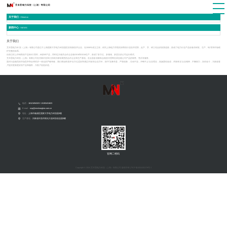
关于我们
/ About us
新闻中心
/ NEWS
关于我们
艾木恩电力科技（上海）有限公司是位于上海国家大学电力科技园区的高新技术企业。在2008年成立之初，依托上海电力学院的深厚的行业技术优势，走产、学、研三结合的发展道路，形成了电力行业产品设备的研发、生产、销售和市场维
护完整的体系。
目前已经上市销售的产品有5大系列，60多种产品，同时也为相关合作企业做OEM和ODM生产，形成了多方位、多领域、多层次的公司运行模式。
艾木恩电力科技（上海）有限公司在河南许昌和江苏南京都有紧密的合作企业和生产基地，在全国各省都有合格的代理商在承担着公司产品的销售、售后等服务。
面对日趋激烈的市场竞争和全球经济一体化的严峻考验，我们将始终坚持“全方位适应和满足市场”的企业方针，恪守”实事求是，严谨创新，生命不息，冲锋不止”企业理念，发扬团结奋进，求新务实“企业精神，不懈努力，加倍奋斗，为新老客
户提供更新更好的产品和服务，为客户创造价值。'
电话：
18121094323 / 13193431823
E-mail：
nzp@mnshanghai.com.cn
地址：
上海市杨浦区国家大学电力科技园3楼
生产基地：
河南省许昌市阳光大道科技创业园5幢
官网二维码
Copyright © 2024 艾木恩电力科技（上海）有限公司 版权所有
沪ICP备2024102179号-1