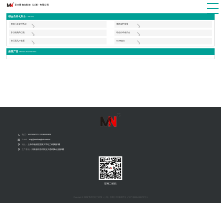
综合自动化后台
/ NEWS
智能压板管理系统
微机保护装置
多功能电力仪表
综合自动化后台
变压器风冷装置
ODM项目
推荐产品
/ RELATED NEWS
电话：
18121094323 / 13193431823
E-mail：
nzp@mnshanghai.com.cn
地址：
上海市杨浦区国家大学电力科技园3楼
生产基地：
河南省许昌市阳光大道科技创业园5幢
官网二维码
Copyright © 2024 艾木恩电力科技（上海）有限公司 版权所有
沪ICP备2024102179号-1