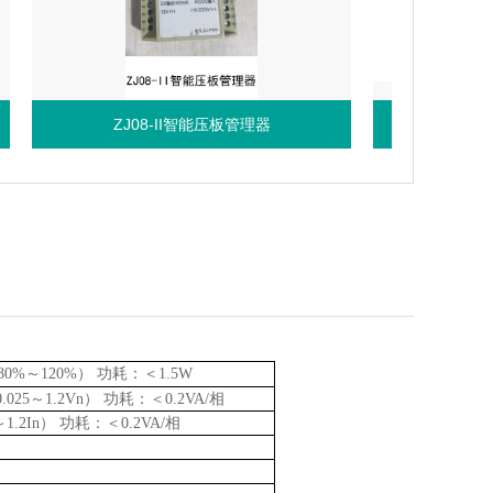
ZJ08-II智能压板管理器
M-35继电保护出
80%
～
120%
） 功耗：＜
1.5W
0.025
～
1.2Vn
） 功耗：＜
0.2VA/
相
～
1.2In
） 功耗：＜
0.2VA/
相
）
）