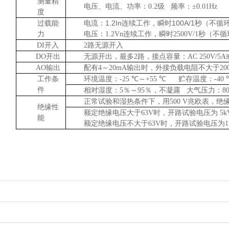
测量精
电压、电流、功率：
0.2
级
频率：±
0.01Hz
度
电流：1.2In连续工作，
瞬时100A/1秒（不循
过载能
力
电压：
1.2Vn
连续工作，瞬时
2500V/1
秒（不循
DI
开入
2
路无源开入
DO
开出
无源开出，最多
2
路，接点容量：
AC 250V/5A
AO
输出
配有
4
～
20mA
输出时，外接负载电阻不大于
20
工作条
环境温度：
-25
℃～
+55
℃
贮存温度：
-40
件
相对湿度
：
5
％～
95
％，不凝露 大气压力：
80
正常试验和湿热条件下，用
500 V
兆欧表，绝
绝缘性
额定绝缘电压大于
63V
时，开路试验电压为
5k
能
额定绝缘电压不大于
63V
时，开路试验电压为
1