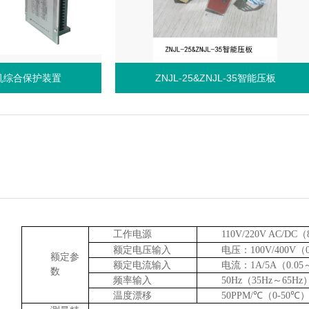
综合保护装置
ZNJL-25&ZNJL-35智能压板
工作电源
110V/220V AC/DC
（
额定电压输入
电压：
100V/400V
（
额定参
额定电流输入
电流：
1A/5A
（
0.05
数
频率输入
50Hz
（
35Hz
～
65Hz
温度漂移
50PPM/
℃（
0
-50
℃