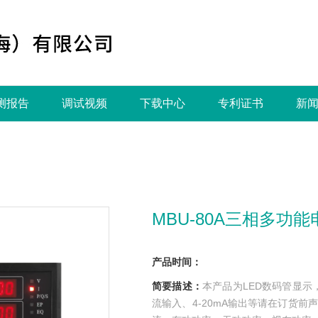
测报告
调试视频
下载中心
专利证书
新
MBU-80A三相多功
产品时间：
简要描述：
本产品为LED数码管显示
流输入、4-20mA输出等请在订货