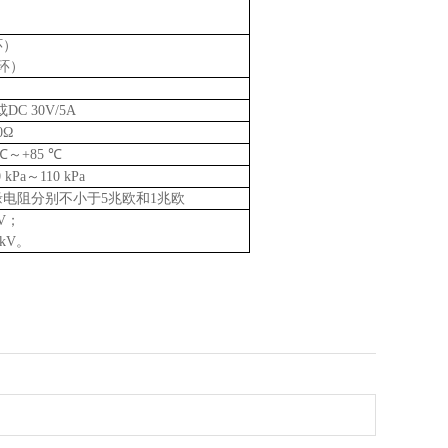
环）
环）
或
DC 30V/5A
0
Ω
℃～
+85
℃
 kPa
～
110 kPa
缘电阻分别不小于
5
兆欧和
1
兆欧
V
；
kV
。