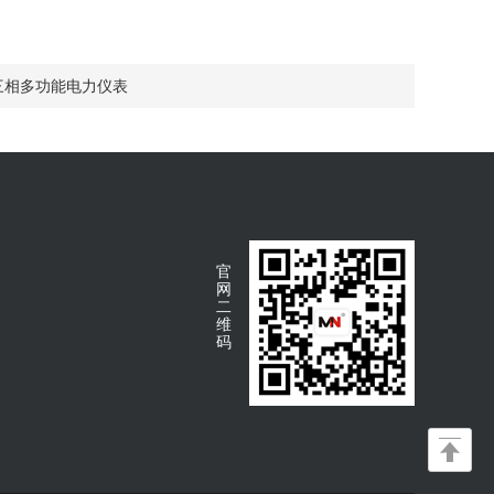
0三相多功能电力仪表
官
网
二
维
码